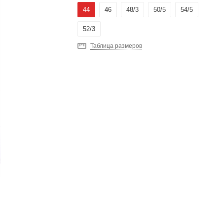
44
46
48/3
50/5
54/5
52/3
Таблица размеров