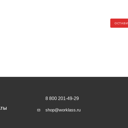
ОСТАВИ
8 800 201-49-29
АТЫ
shop@worklass.ru