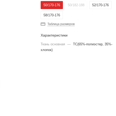
50/170-176
50/182-188
52/170-176
58/170-176
Таблица размеров
Характеристики
Ткань основная
—
TC(65%-полиэстер, 35%-
хлопок)