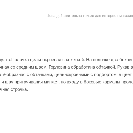
Цена действительна только для интернет-магазин
уэта.Полочка цельнокроеная с кокеткой. На полочке два боков
чная со средним швом. Горловина обработана обтачкой. Рукав в
а V-образная с обтачками, цельнокроеными с подбортом, в цвет
и и шву притачивания манжет, по входу в боковые карманы прол
чная строчка.