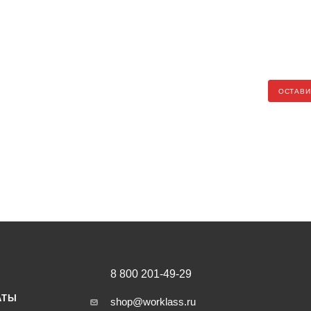
ОСТАВИ
8 800 201-49-29
АТЫ
shop@worklass.ru