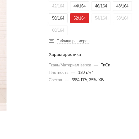
42/164
44/164
46/164
48/164
50/164
52/164
54/164
58/164
60/164
Таблица размеров
Характеристики
Ткань/Материал верха
—
ТиСи
Плотность
—
120 г/м²
Состав
—
65% ПЭ, 35% ХБ