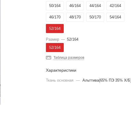
50/164
46/164
44/164
42/164
46/170
48/170
50/170
54/164
52/164
Размер
—
52/164
52/164
Таблица размеров
Характеристики
Ткань основная
—
Альттива(65% ПЭ 35% Х/Б