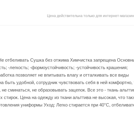
Цена действительна только для интернет-магазин
° Не отбеливать Сушка без отжима Химчистка запрещена Основн
сть; -легкость; -формоустойчивость; -устойчивость крашения;
ботка позволяет не впитывать влагу и отталкивать все виды
на быть удобной, сотрудник чувствовать себя в ней комфортно,
не сминаться, не образовывать зацепок. Все это - ткань альтти
 стирок. Цена на одежду из ткани альттива не высокая, что так
товления униформы Уход: Легко стирается при 40°С, отбеливат