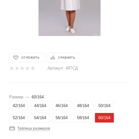
ОТЛОЖИТЬ
СРАВНИТЬ
Артикул:
49ТСД
Размер
—
60/164
42/164
44/164
46/164
48/164
50/164
52/164
54/164
56/164
58/164
60/164
Таблица размеров