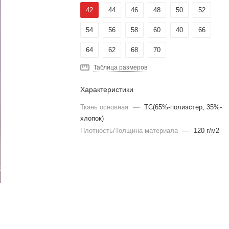
42
44
46
48
50
52
54
56
58
60
40
66
64
62
68
70
Таблица размеров
Характеристики
Ткань основная
—
TC(65%-полиэстер, 35%-
хлопок)
Плотность/Толщина материала
—
120 г/м2