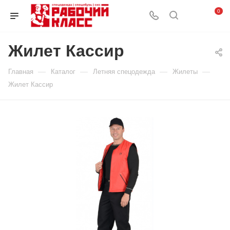
0
Жилет Кассир
—
—
—
—
Главная
Каталог
Летняя спецодежда
Жилеты
Жилет Кассир