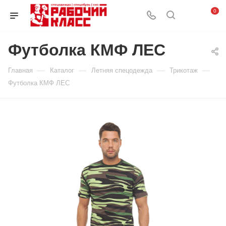
0
Футболка КМФ ЛЕС
—
—
—
—
Главная
Каталог
Летняя спецодежда
Трикотаж
Футболка КМФ ЛЕС