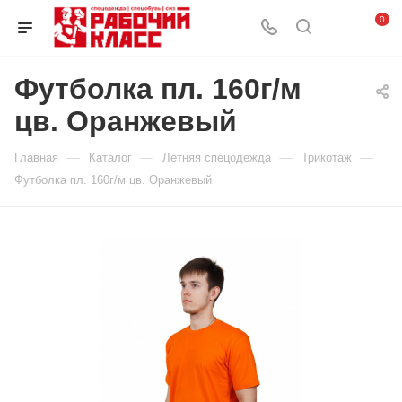
0
Футболка пл. 160г/м
цв. Оранжевый
—
—
—
—
Главная
Каталог
Летняя спецодежда
Трикотаж
Футболка пл. 160г/м цв. Оранжевый