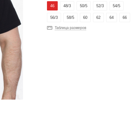
46
48/3
50/5
52/3
54/5
56/3
58/5
60
62
64
66
Таблица размеров