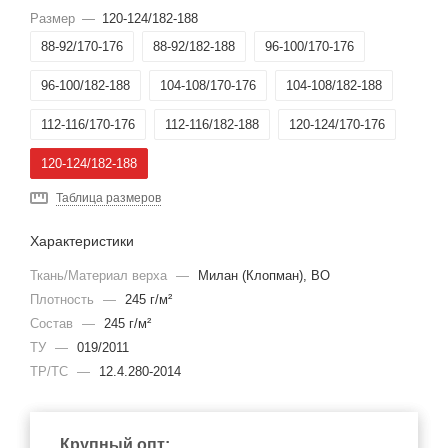
Размер
—
120-124/182-188
88-92/170-176
88-92/182-188
96-100/170-176
96-100/182-188
104-108/170-176
104-108/182-188
112-116/170-176
112-116/182-188
120-124/170-176
120-124/182-188
Таблица размеров
Характеристики
Ткань/Материал верха
—
Милан (Клопман), ВО
Плотность
—
245 г/м²
Состав
—
245 г/м²
ТУ
—
019/2011
ТР/ТС
—
12.4.280-2014
Крупный опт: