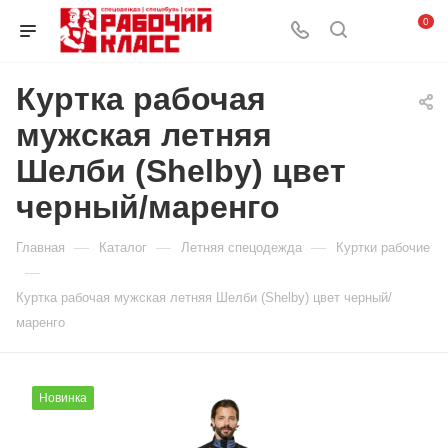
0
Куртка рабочая
мужская летняя
Шелби (Shelby) цвет
черный/маренго
—
—
—
Главная
Каталог
Летняя спецодежда
Куртки рабочие
—
Куртка рабочая мужская летняя Шелби (Shelby) цвет черный/
маренго
Новинка