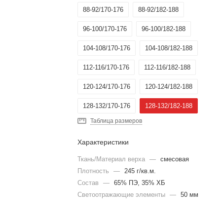
88-92/170-176
88-92/182-188
96-100/170-176
96-100/182-188
104-108/170-176
104-108/182-188
112-116/170-176
112-116/182-188
120-124/170-176
120-124/182-188
128-132/170-176
128-132/182-188
Таблица размеров
136-140/158-164
Характеристики
Ткань/Материал верха
—
смесовая
Плотность
—
245 г/кв.м.
Состав
—
65% ПЭ, 35% ХБ
Светоотражающие элементы
—
50 мм