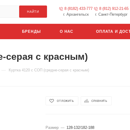
8 (8182) 433-777
8 (812) 912-21-65
НАЙТИ
г. Архангельск
г. Санкт-Петербург
БРЕНДЫ
О НАС
ОПЛАТА И ДОС
е-серая с красным)
—
Куртка 4120 с СОП (средне-серая с красным)
ОТЛОЖИТЬ
СРАВНИТЬ
Размер
—
128-132/182-188