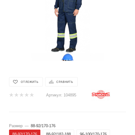
ОТЛОЖИТЬ
СРАВНИТЬ
Артикул:
104895
Размер
—
88-92/170-176
88-92/170-176
88-92/182-188
96-100/170-176