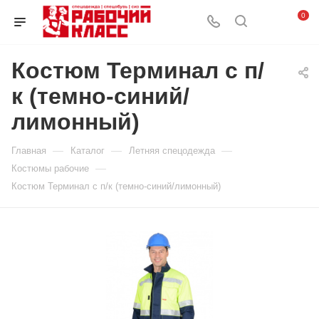
0
Костюм Терминал с п/
к (темно-синий/
лимонный)
—
—
—
Главная
Каталог
Летняя спецодежда
—
Костюмы рабочие
Костюм Терминал с п/к (темно-синий/лимонный)