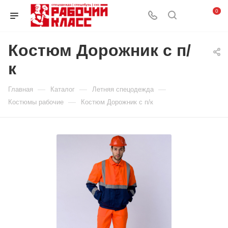
0
Костюм Дорожник с п/
к
—
—
—
Главная
Каталог
Летняя спецодежда
—
Костюмы рабочие
Костюм Дорожник с п/к