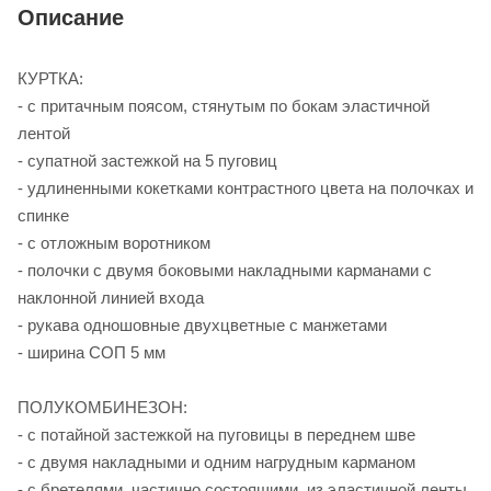
Описание
КУРТКА:
- с притачным поясом, стянутым по бокам эластичной
лентой
- супатной застежкой на 5 пуговиц
- удлиненными кокетками контрастного цвета на полочках и
спинке
- с отложным воротником
- полочки с двумя боковыми накладными карманами с
наклонной линией входа
- рукава одношовные двухцветные с манжетами
- ширина СОП 5 мм
ПОЛУКОМБИНЕЗОН:
- с потайной застежкой на пуговицы в переднем шве
- с двумя накладными и одним нагрудным карманом
- с бретелями, частично состоящими из эластичной ленты