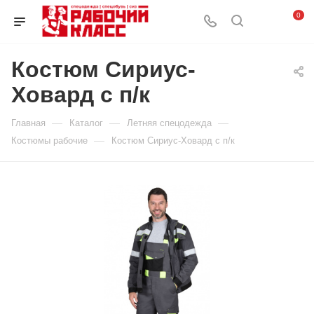
0
Костюм Сириус-
Ховард с п/к
—
—
—
Главная
Каталог
Летняя спецодежда
—
Костюмы рабочие
Костюм Сириус-Ховард с п/к