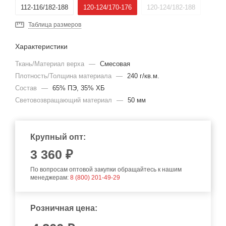
112-116/182-188
120-124/170-176
120-124/182-188
Таблица размеров
Характеристики
Ткань/Материал верха
—
Смесовая
Плотность/Толщина материала
—
240 г/кв.м.
Состав
—
65% ПЭ, 35% ХБ
Световозвращающий материал
—
50 мм
Крупный опт:
3 360 ₽
По вопросам оптовой закупки обращайтесь к нашим
менеджерам:
8 (800) 201-49-29
Розничная цена: