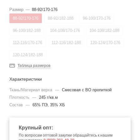
Размер
—
88-92/170-176
88-92/170-176
88-92/182-188
96-100/170-176
96-100/182-188
104-108/170-176
104-108/182-188
112-116/170-176
112-116/182-188
120-124/170-176
120-124/182-188
Таблица размеров
Характеристики
Ткань/Материал верха
—
Смесовая с ВО пропиткой
Плотность
—
245 г/кв.м
Состав
—
65% ПЭ, 35% ХБ
Крупный опт:
По вопросам оптовой закупки обращайтесь к нашим