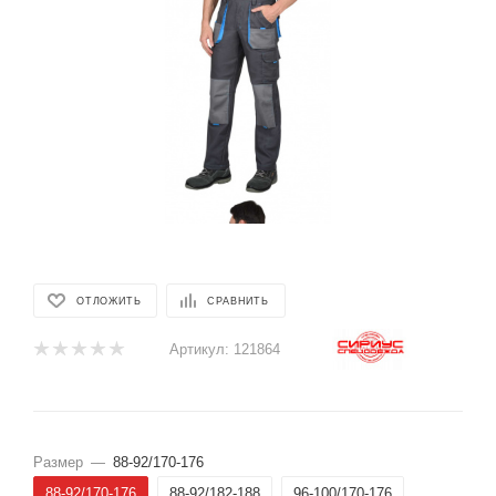
ОТЛОЖИТЬ
СРАВНИТЬ
Артикул:
121864
Размер
—
88-92/170-176
88-92/170-176
88-92/182-188
96-100/170-176