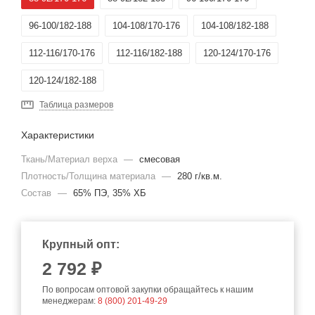
96-100/182-188
104-108/170-176
104-108/182-188
112-116/170-176
112-116/182-188
120-124/170-176
120-124/182-188
Таблица размеров
Характеристики
Ткань/Материал верха
—
смесовая
Плотность/Толщина материала
—
280 г/кв.м.
Состав
—
65% ПЭ, 35% ХБ
Крупный опт:
2 792 ₽
По вопросам оптовой закупки обращайтесь к нашим
менеджерам:
8 (800) 201-49-29