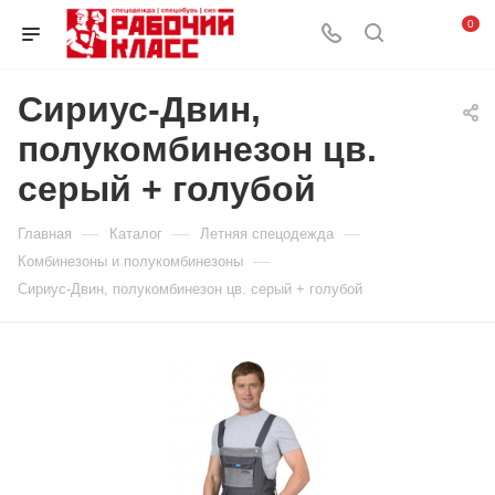
0
Сириус-Двин,
полукомбинезон цв.
серый + голубой
—
—
—
Главная
Каталог
Летняя спецодежда
—
Комбинезоны и полукомбинезоны
Сириус-Двин, полукомбинезон цв. серый + голубой