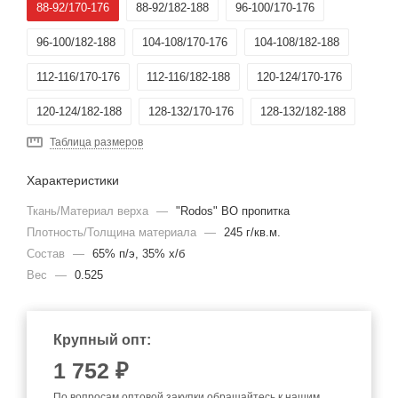
88-92/170-176
88-92/182-188
96-100/170-176
96-100/182-188
104-108/170-176
104-108/182-188
112-116/170-176
112-116/182-188
120-124/170-176
120-124/182-188
128-132/170-176
128-132/182-188
Таблица размеров
Характеристики
Ткань/Материал верха
—
"Rodos" ВО пропитка
Плотность/Толщина материала
—
245 г/кв.м.
Состав
—
65% п/э, 35% х/б
Вес
—
0.525
Крупный опт:
1 752 ₽
По вопросам оптовой закупки обращайтесь к нашим