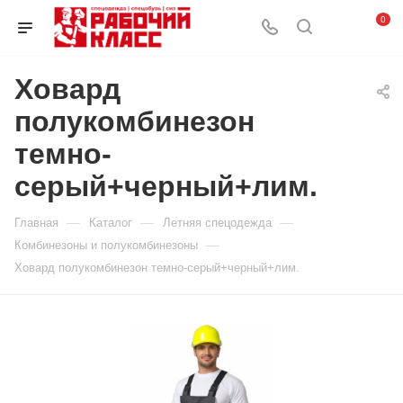
0
Ховард
полукомбинезон
темно-
серый+черный+лим.
—
—
—
Главная
Каталог
Летняя спецодежда
—
Комбинезоны и полукомбинезоны
Ховард полукомбинезон темно-серый+черный+лим.