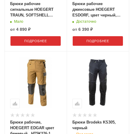
Брюки рабочие
Брюки рабочие
сигнальные HOEGERT
джинсовые HOEGERT
TRAUN, SOFTSHELL
ESDORF, цвет черный,
желтые, HT5K337
HT5K935
Мало
Достаточно
от
4 890 ₽
от
6 390 ₽
ПОДРОБНЕЕ
ПОДРОБНЕЕ
Брюки рабочие,
Брюки Brodeks KS305,
HOEGERT EDGAR цвет
черный
бежевый., HT5K276-1