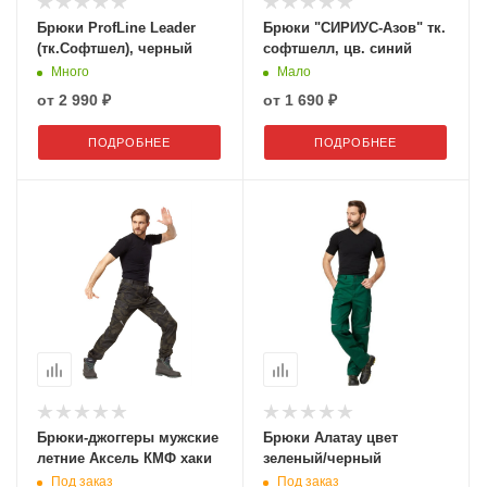
Брюки ProfLine Leader
Брюки "СИРИУС-Азов" тк.
(тк.Софтшел), черный
софтшелл, цв. синий
Много
Мало
от
2 990 ₽
от
1 690 ₽
ПОДРОБНЕЕ
ПОДРОБНЕЕ
Брюки-джоггеры мужские
Брюки Алатау цвет
летние Аксель КМФ хаки
зеленый/черный
Под заказ
Под заказ