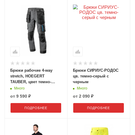
Брюки рабочие 4-way
Брюки СИРИУС-РОДОС
stretch, HOEGERT
цв. темно-серый с
TAUBER, цвет темно-
черным
серый
Много
Много
от
9 590 ₽
от
2 090 ₽
ПОДРОБНЕЕ
ПОДРОБНЕЕ