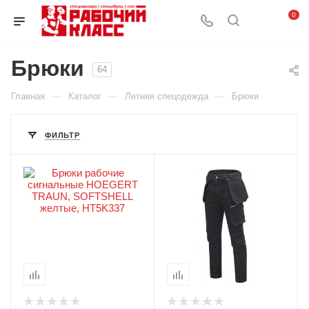
0
Брюки
64
—
—
—
Главная
Каталог
Летняя спецодежда
Брюки
ФИЛЬТР