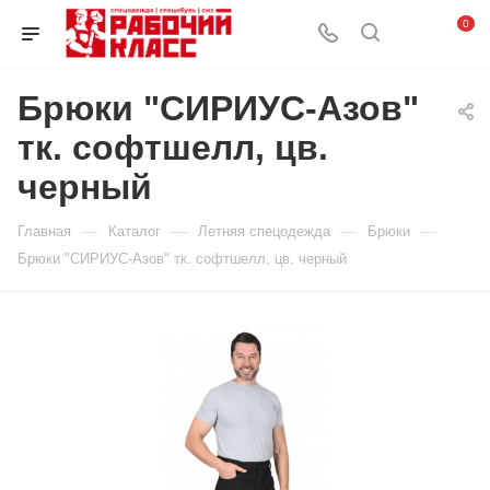
0
Брюки "СИРИУС-Азов"
тк. софтшелл, цв.
черный
—
—
—
—
Главная
Каталог
Летняя спецодежда
Брюки
Брюки "СИРИУС-Азов" тк. софтшелл, цв. черный