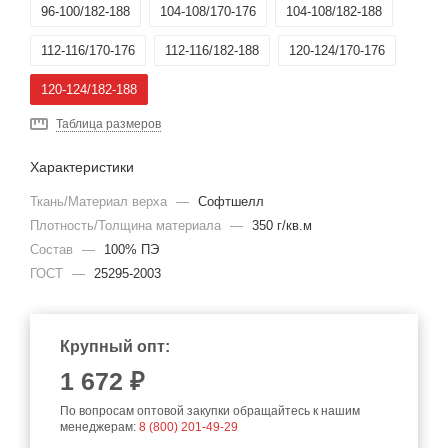
96-100/182-188
104-108/170-176
104-108/182-188
112-116/170-176
112-116/182-188
120-124/170-176
120-124/182-188
Таблица размеров
Характеристики
Ткань/Материал верха
—
Софтшелл
Плотность/Толщина материала
—
350 г/кв.м
Состав
—
100% ПЭ
ГОСТ
—
25295-2003
Крупный опт:
1 672 ₽
По вопросам оптовой закупки обращайтесь к нашим
менеджерам:
8 (800) 201-49-29