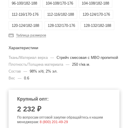
96-100/182-188
104-108/170-176
104-108/182-188
112-116/170-176
112-116/182-188
120-124/170-176
120-124/182-188
128-132/170-176
128-132/182-188
Таблица размеров
Характеристики
Ткань/Материал верха
—
Стрейч смесовая с МВО пропиткой
Плотность/Толщина материала
—
250 г/кв.м.
Состав
—
98% х/б; 2% эл.
Вес
—
0.6
Крупный опт:
2 232 ₽
По вопросам оптовой закупки обращайтесь к нашим
менеджерам:
8 (800) 201-49-29