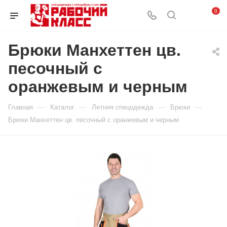
0
Брюки Манхеттен цв.
песочный с
оранжевым и черным
—
—
—
—
Главная
Каталог
Летняя спецодежда
Брюки
Брюки Манхеттен цв. песочный с оранжевым и черным