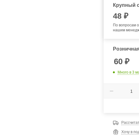
Крупный о
48
₽
По вопросам о
нашим менед
Розничная
60
₽
Много
в 3 м
Рассчитат
Хочу в по