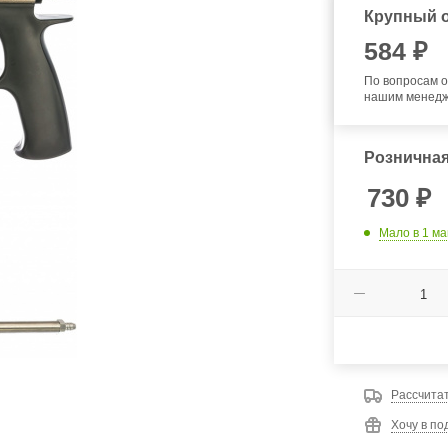
Крупный о
584
₽
По вопросам о
нашим менед
Розничная
730
₽
Мало
в 1 м
Рассчитат
Хочу в по