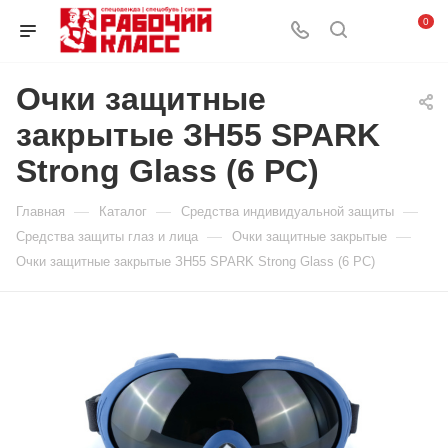
0
Очки защитные
закрытые ЗН55 SPARK
Strong Glass (6 PC)
—
—
—
Главная
Каталог
Средства индивидуальной защиты
—
—
Средства защиты глаз и лица
Очки защитные закрытые
Очки защитные закрытые ЗН55 SPARK Strong Glass (6 PC)