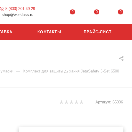
8 (800) 201-49-29
0
0
0
shop@worklass.ru
ТАВКА
КОНТАКТЫ
ПРАЙС-ЛИСТ
—
лумаски
Комплект для защиты дыхания JetaSafety J-Set 6500
Артикул:
6500К