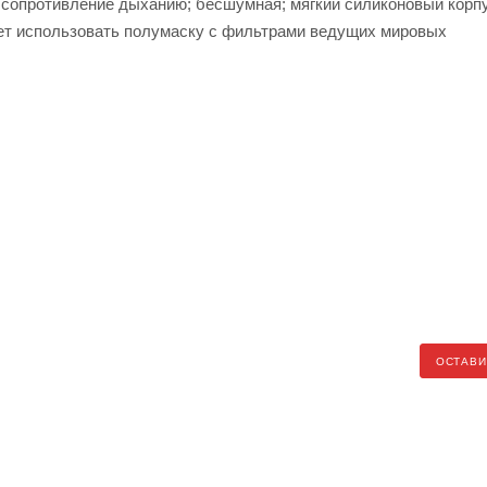
 сопротивление дыханию; бесшумная; мягкий силиконовый корп
яет использовать полумаску с фильтрами ведущих мировых
ОСТАВИ