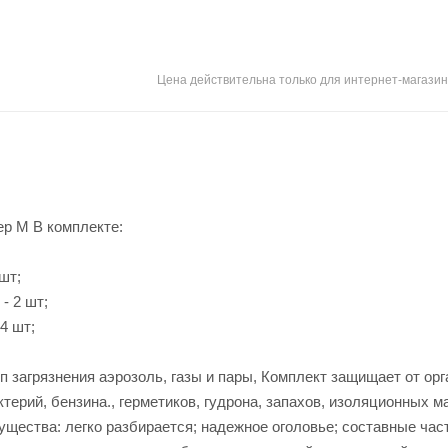
Цена действительна только для интернет-магазин
ер М В комплекте:
шт;
- 2 шт;
4 шт;
п загрязнения аэрозоль, газы и пары, Комплект защищает от ор
актерий, бензина., герметиков, гудрона, запахов, изоляционных м
мущества: легко разбирается; надежное оголовье; составные час