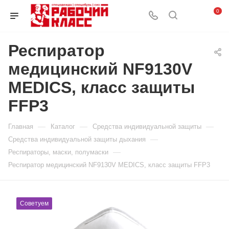
0
Респиратор
медицинский NF9130V
MEDICS, класс защиты
FFP3
—
—
—
Главная
Каталог
Средства индивидуальной защиты
—
Средства индивидуальной защиты дыхания
—
Респираторы, маски, полумаски
Респиратор медицинский NF9130V MEDICS, класс защиты FFP3
Советуем