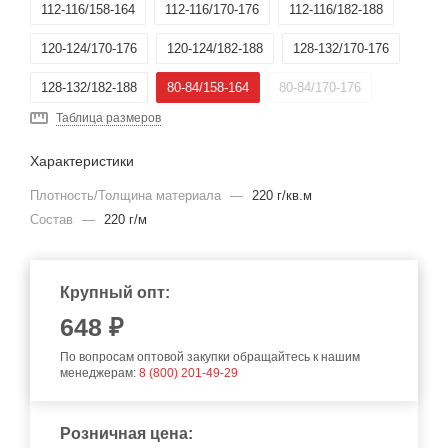
112-116/158-164
112-116/170-176
112-116/182-188
120-124/170-176
120-124/182-188
128-132/170-176
128-132/182-188
80-84/158-164
80-84/170-176
Таблица размеров
Характеристики
Плотность/Толщина материала
—
220 г/кв.м
Состав
—
220 г/м
Крупный опт:
648
₽
По вопросам оптовой закупки обращайтесь к нашим
менеджерам:
8 (800) 201-49-29
Розничная цена: