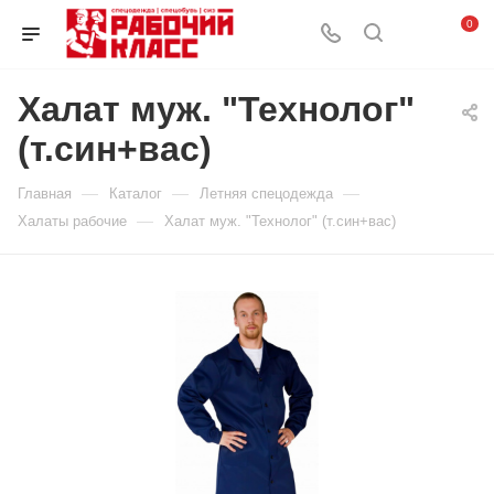
0
Халат муж. "Технолог"
(т.син+вас)
—
—
—
Главная
Каталог
Летняя спецодежда
—
Халаты рабочие
Халат муж. "Технолог" (т.син+вас)