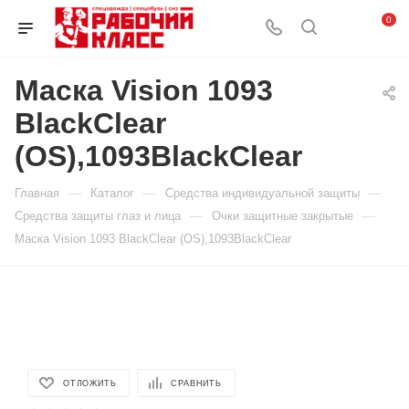
0
Маска Vision 1093
BlackClear
(OS),1093BlackClear
—
—
—
Главная
Каталог
Средства индивидуальной защиты
—
—
Средства защиты глаз и лица
Очки защитные закрытые
Маска Vision 1093 BlackClear (OS),1093BlackClear
ОТЛОЖИТЬ
СРАВНИТЬ